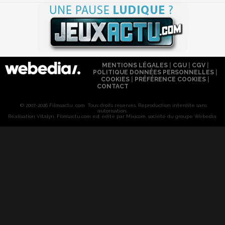
MENTIONS LÉGALES
|
CGU
|
CGV
|
POLITIQUE DONNÉES PERSONNELLES
|
COOKIES
|
PRÉFÉRENCE COOKIES
|
CONTACT
© 2007-2026 Filmsactu .com. Tous droits réservés. Reproduction interdite sans
autorisation.
Réalisation Vitalyn
. Filmsactu
.com est édité par Mixicom, société du groupe Webedia.