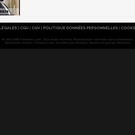
LÉGALES
|
CGU
|
CGV
|
POLITIQUE DONNÉES PERSONNELLES
|
COOKI
© 2007-2026 Filmsactu .com. Tous droits réservés. Reproduction interdite sans autorisation.
Réalisation Vitalyn
. Filmsactu
.com est édité par Mixicom, société du groupe Webedia.