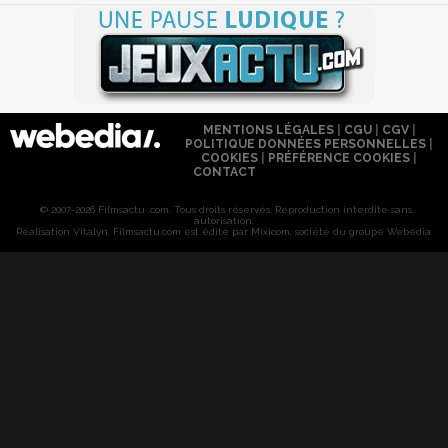
MENTIONS LÉGALES
|
CGU
|
CGV
|
POLITIQUE DONNÉES PERSONNELLES
|
COOKIES
|
PRÉFÉRENCE COOKIES
|
CONTACT
© 2007-2026 Filmsactu .com. Tous droits réservés. Reproduction interdite sans
autorisation.
Réalisation Vitalyn
. Filmsactu
.com est édité par Mixicom, société du groupe Webedia.