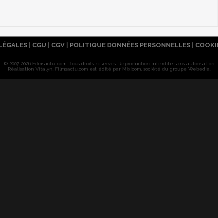
LÉGALES
|
CGU
|
CGV
|
POLITIQUE DONNÉES PERSONNELLES
|
COOKI
© 2007-2026 Filmsactu .com. Tous droits réservés. Reproduction interdite sans autorisation.
Réalisation Vitalyn
. Filmsactu
.com est édité par Mixicom, société du groupe Webedia.