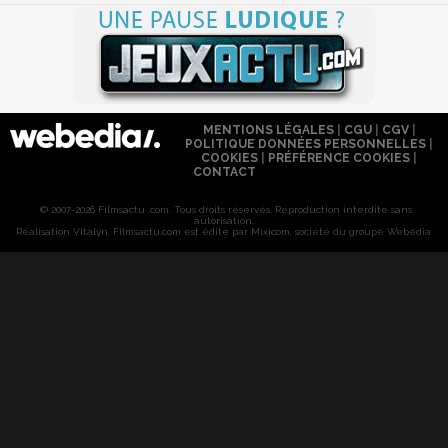
MENTIONS LÉGALES
|
CGU
|
CGV
|
POLITIQUE DONNÉES PERSONNELLES
|
COOKIES
|
PRÉFÉRENCE COOKIES
|
CONTACT
© 2007-2026 Filmsactu .com. Tous droits réservés. Reproduction interdite sans
autorisation.
Réalisation Vitalyn
. Filmsactu
.com est édité par Mixicom, société du groupe Webedia.