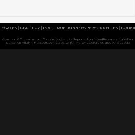
LÉGALES
|
CGU
|
CGV
|
POLITIQUE DONNÉES PERSONNELLES
|
COOKI
© 2007-2026 Filmsactu .com. Tous droits réservés. Reproduction interdite sans autorisation.
Réalisation Vitalyn
. Filmsactu
.com est édité par Mixicom, société du groupe Webedia.