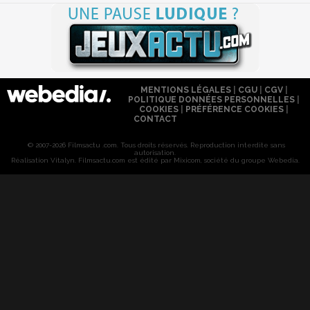
MENTIONS LÉGALES
|
CGU
|
CGV
|
POLITIQUE DONNÉES PERSONNELLES
|
COOKIES
|
PRÉFÉRENCE COOKIES
|
CONTACT
© 2007-2026 Filmsactu .com. Tous droits réservés. Reproduction interdite sans
autorisation.
Réalisation Vitalyn
. Filmsactu
.com est édité par Mixicom, société du groupe Webedia.