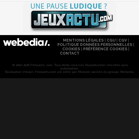
MENTIONS LÉGALES
|
CGU
|
CGV
|
POLITIQUE DONNÉES PERSONNELLES
|
COOKIES
|
PRÉFÉRENCE COOKIES
|
CONTACT
© 2007-2026 Filmsactu .com. Tous droits réservés. Reproduction interdite sans
autorisation.
Réalisation Vitalyn
. Filmsactu
.com est édité par Mixicom, société du groupe Webedia.