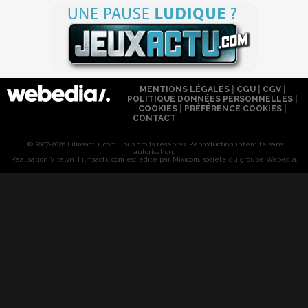
MENTIONS LÉGALES
|
CGU
|
CGV
|
POLITIQUE DONNÉES PERSONNELLES
|
COOKIES
|
PRÉFÉRENCE COOKIES
|
CONTACT
© 2007-2026 Filmsactu .com. Tous droits réservés. Reproduction interdite sans
autorisation.
Réalisation Vitalyn
. Filmsactu
.com est édité par Mixicom, société du groupe Webedia.