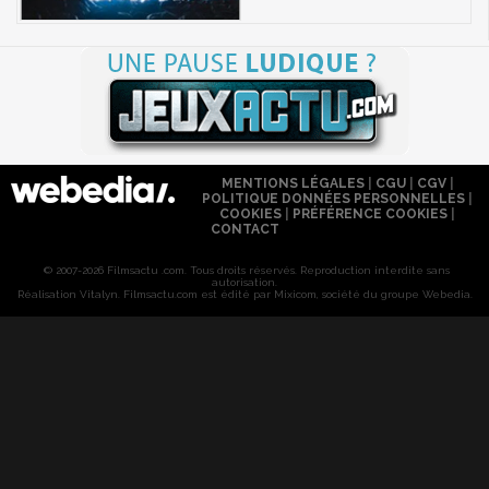
MENTIONS LÉGALES
|
CGU
|
CGV
|
POLITIQUE DONNÉES PERSONNELLES
|
COOKIES
|
PRÉFÉRENCE COOKIES
|
CONTACT
© 2007-2026 Filmsactu .com. Tous droits réservés. Reproduction interdite sans
autorisation.
Réalisation Vitalyn
. Filmsactu
.com est édité par Mixicom, société du groupe Webedia.