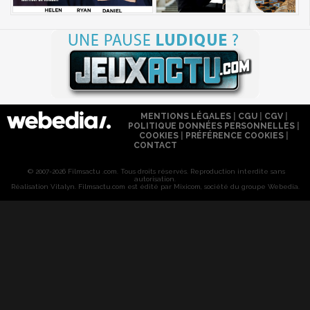
MENTIONS LÉGALES
|
CGU
|
CGV
|
POLITIQUE DONNÉES PERSONNELLES
|
COOKIES
|
PRÉFÉRENCE COOKIES
|
CONTACT
© 2007-2026 Filmsactu .com. Tous droits réservés. Reproduction interdite sans
autorisation.
Réalisation Vitalyn
. Filmsactu
.com est édité par Mixicom, société du groupe Webedia.