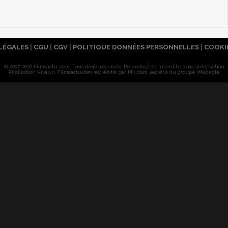
LÉGALES
|
CGU
|
CGV
|
POLITIQUE DONNÉES PERSONNELLES
|
COOKI
© 2007-2026 Filmsactu .com. Tous droits réservés. Reproduction interdite sans autorisation.
Réalisation Vitalyn
. Filmsactu
.com est édité par Mixicom, société du groupe Webedia.