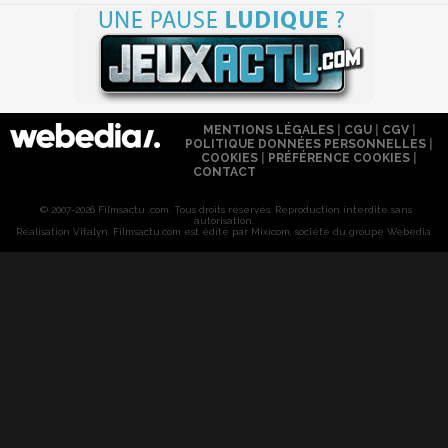
MENTIONS LÉGALES
|
CGU
|
CGV
|
POLITIQUE DONNÉES PERSONNELLES
|
COOKIES
|
PRÉFÉRENCE COOKIES
|
CONTACT
© 2007-2026 Filmsactu .com. Tous droits réservés. Reproduction interdite sans
autorisation.
Réalisation Vitalyn
. Filmsactu
.com est édité par Mixicom, société du groupe Webedia.