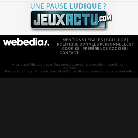
MENTIONS LÉGALES
|
CGU
|
CGV
|
POLITIQUE DONNÉES PERSONNELLES
|
COOKIES
|
PRÉFÉRENCE COOKIES
|
CONTACT
© 2007-2026 Filmsactu .com. Tous droits réservés. Reproduction interdite sans
autorisation.
Réalisation Vitalyn
. Filmsactu
.com est édité par Mixicom, société du groupe Webedia.