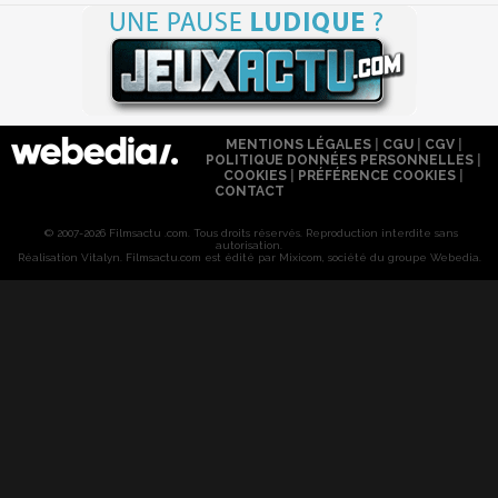
MENTIONS LÉGALES
|
CGU
|
CGV
|
POLITIQUE DONNÉES PERSONNELLES
|
COOKIES
|
PRÉFÉRENCE COOKIES
|
CONTACT
© 2007-2026 Filmsactu .com. Tous droits réservés. Reproduction interdite sans
autorisation.
Réalisation Vitalyn
. Filmsactu
.com est édité par Mixicom, société du groupe Webedia.