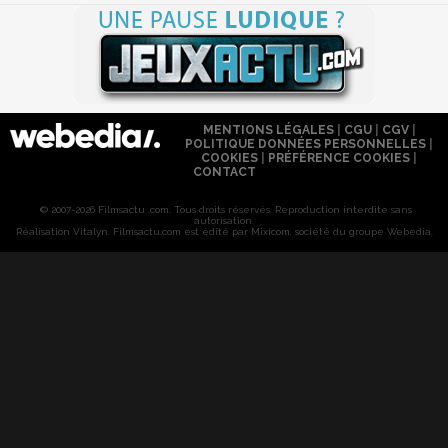
MENTIONS LÉGALES
|
CGU
|
CGV
|
POLITIQUE DONNÉES PERSONNELLES
|
COOKIES
|
PRÉFÉRENCE COOKIES
|
CONTACT
© 2007-2026 Filmsactu .com. Tous droits réservés. Reproduction interdite sans
autorisation.
Réalisation Vitalyn
. Filmsactu
.com est édité par Mixicom, société du groupe Webedia.