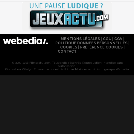
MENTIONS LÉGALES
|
CGU
|
CGV
|
POLITIQUE DONNÉES PERSONNELLES
|
COOKIES
|
PRÉFÉRENCE COOKIES
|
CONTACT
© 2007-2026 Filmsactu .com. Tous droits réservés. Reproduction interdite sans
autorisation.
Réalisation Vitalyn
. Filmsactu
.com est édité par Mixicom, société du groupe Webedia.