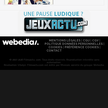
MENTIONS LÉGALES
|
CGU
|
CGV
|
POLITIQUE DONNÉES PERSONNELLES
|
COOKIES
|
PRÉFÉRENCE COOKIES
|
CONTACT
© 2007-2026 Filmsactu .com. Tous droits réservés. Reproduction interdite sans
autorisation.
Réalisation Vitalyn
. Filmsactu
.com est édité par Mixicom, société du groupe Webedia.