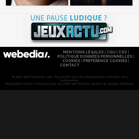
MENTIONS LÉGALES
|
CGU
|
CGV
|
POLITIQUE DONNÉES PERSONNELLES
|
COOKIES
|
PRÉFÉRENCE COOKIES
|
CONTACT
© 2007-2026 Filmsactu .com. Tous droits réservés. Reproduction interdite sans
autorisation.
Réalisation Vitalyn
. Filmsactu
.com est édité par Mixicom, société du groupe Webedia.