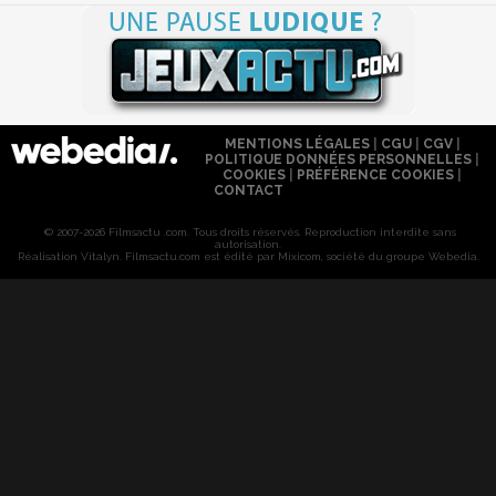
MENTIONS LÉGALES
|
CGU
|
CGV
|
POLITIQUE DONNÉES PERSONNELLES
|
COOKIES
|
PRÉFÉRENCE COOKIES
|
CONTACT
© 2007-2026 Filmsactu .com. Tous droits réservés. Reproduction interdite sans
autorisation.
Réalisation Vitalyn
. Filmsactu
.com est édité par Mixicom, société du groupe Webedia.