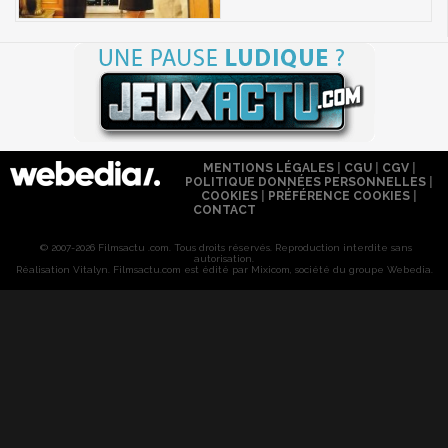
MENTIONS LÉGALES
|
CGU
|
CGV
|
POLITIQUE DONNÉES PERSONNELLES
|
COOKIES
|
PRÉFÉRENCE COOKIES
|
CONTACT
© 2007-2026 Filmsactu .com. Tous droits réservés. Reproduction interdite sans
autorisation.
Réalisation Vitalyn
. Filmsactu
.com est édité par Mixicom, société du groupe Webedia.