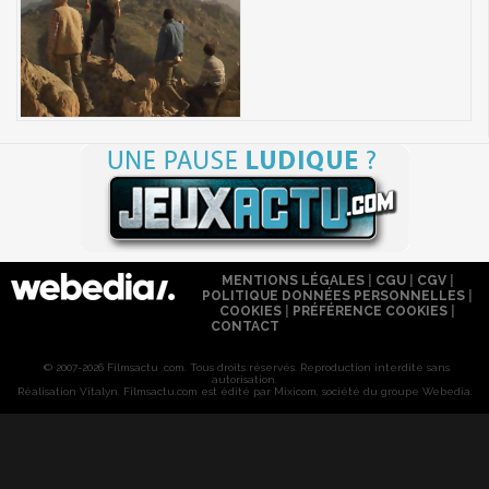
MENTIONS LÉGALES
|
CGU
|
CGV
|
POLITIQUE DONNÉES PERSONNELLES
|
COOKIES
|
PRÉFÉRENCE COOKIES
|
CONTACT
© 2007-2026 Filmsactu .com. Tous droits réservés. Reproduction interdite sans
autorisation.
Réalisation Vitalyn
. Filmsactu
.com est édité par Mixicom, société du groupe Webedia.