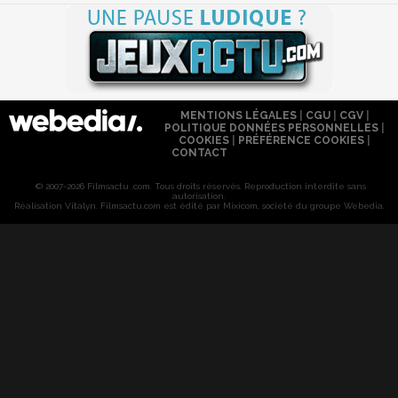
MENTIONS LÉGALES
|
CGU
|
CGV
|
POLITIQUE DONNÉES PERSONNELLES
|
COOKIES
|
PRÉFÉRENCE COOKIES
|
CONTACT
© 2007-2026 Filmsactu .com. Tous droits réservés. Reproduction interdite sans
autorisation.
Réalisation Vitalyn
. Filmsactu
.com est édité par Mixicom, société du groupe Webedia.