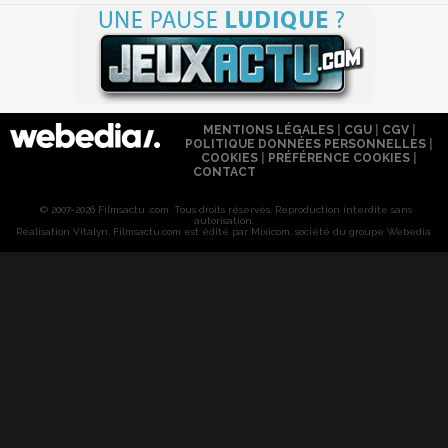
MENTIONS LÉGALES
|
CGU
|
CGV
|
POLITIQUE DONNÉES PERSONNELLES
|
COOKIES
|
PRÉFÉRENCE COOKIES
|
CONTACT
© 2007-2026 Filmsactu .com. Tous droits réservés. Reproduction interdite sans
autorisation.
Réalisation Vitalyn
. Filmsactu
.com est édité par Mixicom, société du groupe Webedia.