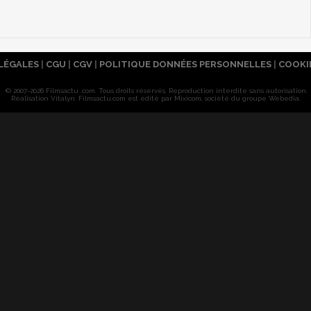
LÉGALES
|
CGU
|
CGV
|
POLITIQUE DONNÉES PERSONNELLES
|
COOKI
© 2007-2026 Filmsactu .com. Tous droits réservés. Reproduction interdite sans autorisation.
Réalisation Vitalyn
. Filmsactu
.com est édité par Mixicom, société du groupe Webedia.