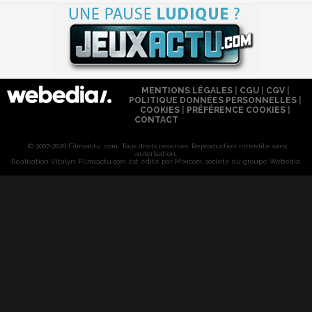
MENTIONS LÉGALES
|
CGU
|
CGV
|
POLITIQUE DONNÉES PERSONNELLES
|
COOKIES
|
PRÉFÉRENCE COOKIES
|
CONTACT
© 2007-2026 Filmsactu .com. Tous droits réservés. Reproduction interdite sans
autorisation.
Réalisation Vitalyn
. Filmsactu
.com est édité par Mixicom, société du groupe Webedia.