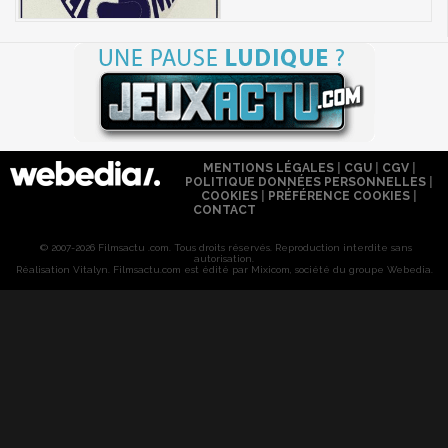
MENTIONS LÉGALES
|
CGU
|
CGV
|
POLITIQUE DONNÉES PERSONNELLES
|
COOKIES
|
PRÉFÉRENCE COOKIES
|
CONTACT
© 2007-2026 Filmsactu .com. Tous droits réservés. Reproduction interdite sans
autorisation.
Réalisation Vitalyn
. Filmsactu
.com est édité par Mixicom, société du groupe Webedia.