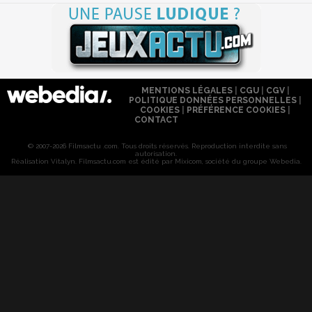
MENTIONS LÉGALES
|
CGU
|
CGV
|
POLITIQUE DONNÉES PERSONNELLES
|
COOKIES
|
PRÉFÉRENCE COOKIES
|
CONTACT
© 2007-2026 Filmsactu .com. Tous droits réservés. Reproduction interdite sans
autorisation.
Réalisation Vitalyn
. Filmsactu
.com est édité par Mixicom, société du groupe Webedia.