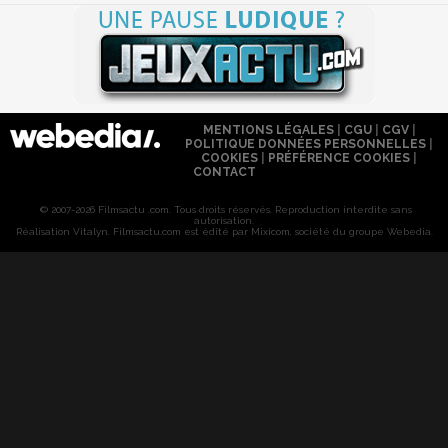
MENTIONS LÉGALES
|
CGU
|
CGV
|
POLITIQUE DONNÉES PERSONNELLES
|
COOKIES
|
PRÉFÉRENCE COOKIES
|
CONTACT
© 2007-2026 Filmsactu .com. Tous droits réservés. Reproduction interdite sans
autorisation.
Réalisation Vitalyn
. Filmsactu
.com est édité par Mixicom, société du groupe Webedia.