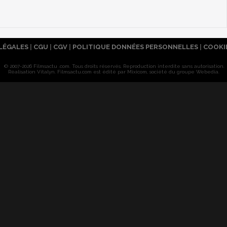
LÉGALES
|
CGU
|
CGV
|
POLITIQUE DONNÉES PERSONNELLES
|
COOKI
© 2007-2026 Filmsactu .com. Tous droits réservés. Reproduction interdite sans autorisation.
Réalisation Vitalyn
. Filmsactu
.com est édité par Mixicom, société du groupe Webedia.