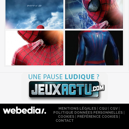
MENTIONS LÉGALES
|
CGU
|
CGV
|
POLITIQUE DONNÉES PERSONNELLES
|
COOKIES
|
PRÉFÉRENCE COOKIES
|
CONTACT