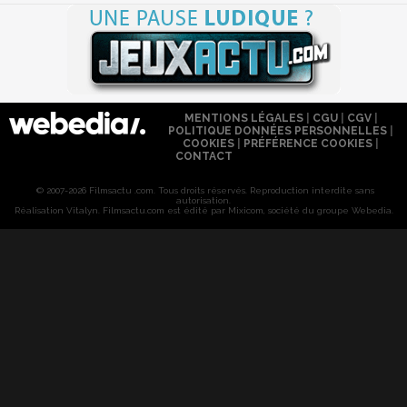
MENTIONS LÉGALES
|
CGU
|
CGV
|
POLITIQUE DONNÉES PERSONNELLES
|
COOKIES
|
PRÉFÉRENCE COOKIES
|
CONTACT
© 2007-2026 Filmsactu .com. Tous droits réservés. Reproduction interdite sans
autorisation.
Réalisation Vitalyn
. Filmsactu
.com est édité par Mixicom, société du groupe Webedia.