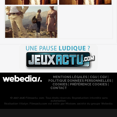
MENTIONS LÉGALES
|
CGU
|
CGV
|
POLITIQUE DONNÉES PERSONNELLES
|
COOKIES
|
PRÉFÉRENCE COOKIES
|
CONTACT
© 2007-2026 Filmsactu .com. Tous droits réservés. Reproduction interdite sans
autorisation.
Réalisation Vitalyn
. Filmsactu
.com est édité par Mixicom, société du groupe Webedia.