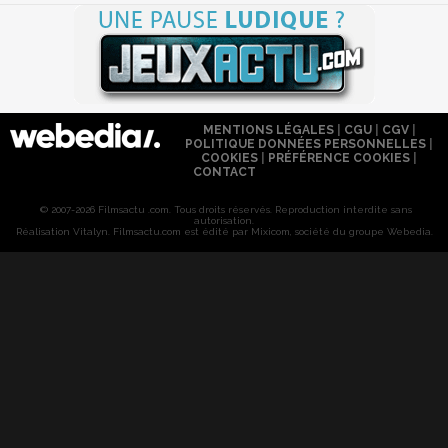
MENTIONS LÉGALES
|
CGU
|
CGV
|
POLITIQUE DONNÉES PERSONNELLES
|
COOKIES
|
PRÉFÉRENCE COOKIES
|
CONTACT
© 2007-2026 Filmsactu .com. Tous droits réservés. Reproduction interdite sans
autorisation.
Réalisation Vitalyn
. Filmsactu
.com est édité par Mixicom, société du groupe Webedia.