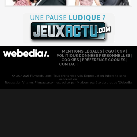
MENTIONS LÉGALES
|
CGU
|
CGV
|
POLITIQUE DONNÉES PERSONNELLES
|
COOKIES
|
PRÉFÉRENCE COOKIES
|
CONTACT
© 2007-2026 Filmsactu .com. Tous droits réservés. Reproduction interdite sans
autorisation.
Réalisation Vitalyn
. Filmsactu
.com est édité par Mixicom, société du groupe Webedia.