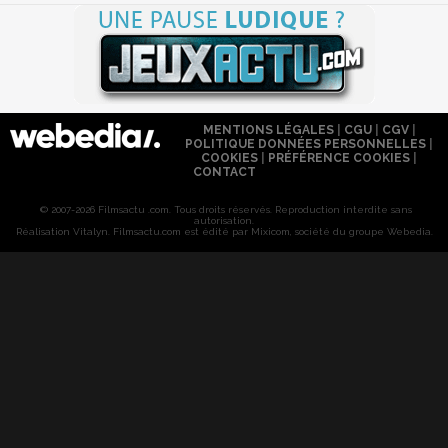
MENTIONS LÉGALES
|
CGU
|
CGV
|
POLITIQUE DONNÉES PERSONNELLES
|
COOKIES
|
PRÉFÉRENCE COOKIES
|
CONTACT
© 2007-2026 Filmsactu .com. Tous droits réservés. Reproduction interdite sans
autorisation.
Réalisation Vitalyn
. Filmsactu
.com est édité par Mixicom, société du groupe Webedia.