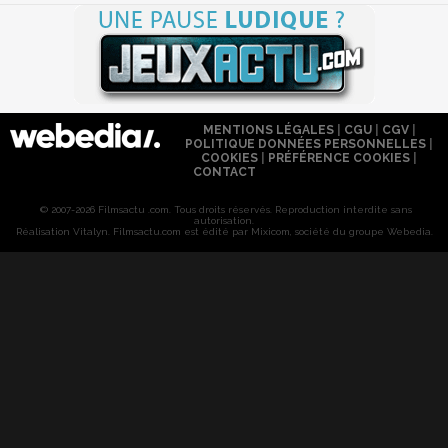
MENTIONS LÉGALES
|
CGU
|
CGV
|
POLITIQUE DONNÉES PERSONNELLES
|
COOKIES
|
PRÉFÉRENCE COOKIES
|
CONTACT
© 2007-2026 Filmsactu .com. Tous droits réservés. Reproduction interdite sans
autorisation.
Réalisation Vitalyn
. Filmsactu
.com est édité par Mixicom, société du groupe Webedia.