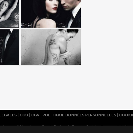
LÉGALES
|
CGU
|
CGV
|
POLITIQUE DONNÉES PERSONNELLES
|
COOKI
© 2007-2026 Filmsactu .com. Tous droits réservés. Reproduction interdite sans autorisation.
Réalisation Vitalyn
. Filmsactu
.com est édité par Mixicom, société du groupe Webedia.