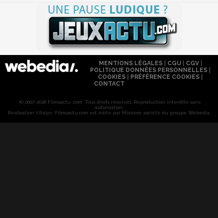
MENTIONS LÉGALES
|
CGU
|
CGV
|
POLITIQUE DONNÉES PERSONNELLES
|
COOKIES
|
PRÉFÉRENCE COOKIES
|
CONTACT
© 2007-2026 Filmsactu .com. Tous droits réservés. Reproduction interdite sans
autorisation.
Réalisation Vitalyn
. Filmsactu
.com est édité par Mixicom, société du groupe Webedia.