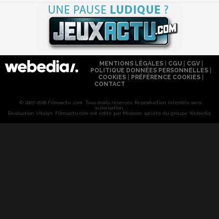
MENTIONS LÉGALES
|
CGU
|
CGV
|
POLITIQUE DONNÉES PERSONNELLES
|
COOKIES
|
PRÉFÉRENCE COOKIES
|
CONTACT
© 2007-2026 Filmsactu .com. Tous droits réservés. Reproduction interdite sans
autorisation.
Réalisation Vitalyn
. Filmsactu
.com est édité par Mixicom, société du groupe Webedia.