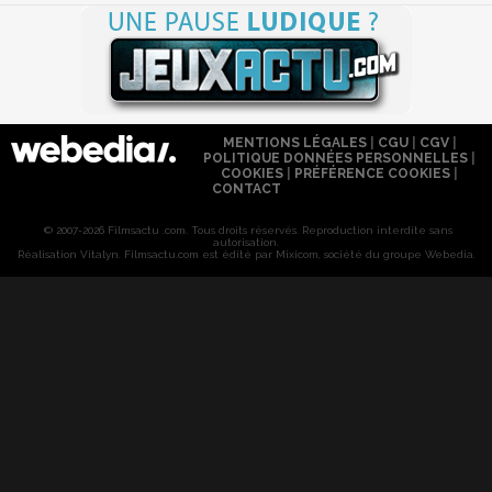
MENTIONS LÉGALES
|
CGU
|
CGV
|
POLITIQUE DONNÉES PERSONNELLES
|
COOKIES
|
PRÉFÉRENCE COOKIES
|
CONTACT
© 2007-2026 Filmsactu .com. Tous droits réservés. Reproduction interdite sans
autorisation.
Réalisation Vitalyn
. Filmsactu
.com est édité par Mixicom, société du groupe Webedia.