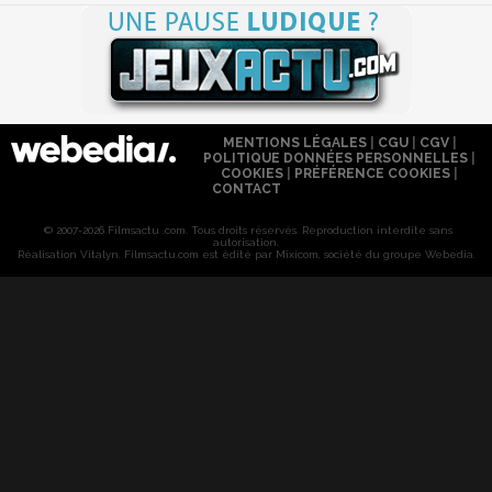
MENTIONS LÉGALES
|
CGU
|
CGV
|
POLITIQUE DONNÉES PERSONNELLES
|
COOKIES
|
PRÉFÉRENCE COOKIES
|
CONTACT
© 2007-2026 Filmsactu .com. Tous droits réservés. Reproduction interdite sans
autorisation.
Réalisation Vitalyn
. Filmsactu
.com est édité par Mixicom, société du groupe Webedia.