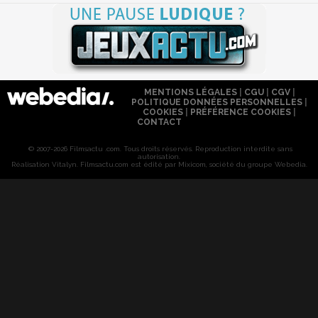
MENTIONS LÉGALES
|
CGU
|
CGV
|
POLITIQUE DONNÉES PERSONNELLES
|
COOKIES
|
PRÉFÉRENCE COOKIES
|
CONTACT
© 2007-2026 Filmsactu .com. Tous droits réservés. Reproduction interdite sans
autorisation.
Réalisation Vitalyn
. Filmsactu
.com est édité par Mixicom, société du groupe Webedia.