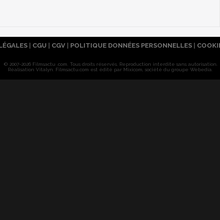
LÉGALES
|
CGU
|
CGV
|
POLITIQUE DONNÉES PERSONNELLES
|
COOKI
© 2007-2026 Filmsactu .com. Tous droits réservés. Reproduction interdite sans autorisation.
Réalisation Vitalyn
. Filmsactu
.com est édité par Mixicom, société du groupe Webedia.