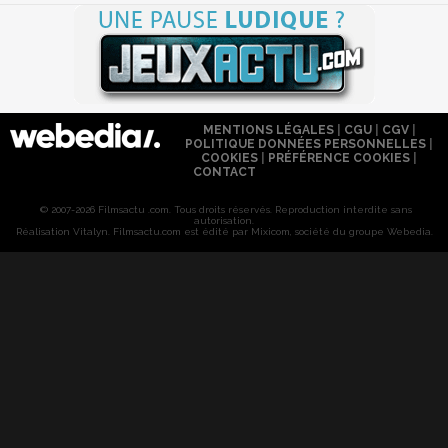
MENTIONS LÉGALES
|
CGU
|
CGV
|
POLITIQUE DONNÉES PERSONNELLES
|
COOKIES
|
PRÉFÉRENCE COOKIES
|
CONTACT
© 2007-2026 Filmsactu .com. Tous droits réservés. Reproduction interdite sans
autorisation.
Réalisation Vitalyn
. Filmsactu
.com est édité par Mixicom, société du groupe Webedia.