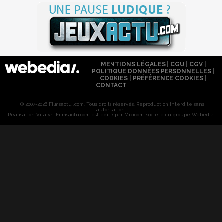
MENTIONS LÉGALES
|
CGU
|
CGV
|
POLITIQUE DONNÉES PERSONNELLES
|
COOKIES
|
PRÉFÉRENCE COOKIES
|
CONTACT
© 2007-2026 Filmsactu .com. Tous droits réservés. Reproduction interdite sans
autorisation.
Réalisation Vitalyn
. Filmsactu
.com est édité par Mixicom, société du groupe Webedia.