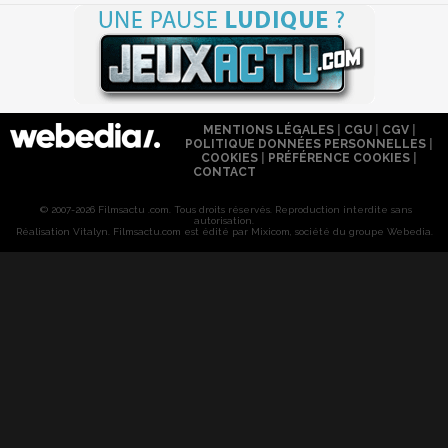
MENTIONS LÉGALES
|
CGU
|
CGV
|
POLITIQUE DONNÉES PERSONNELLES
|
COOKIES
|
PRÉFÉRENCE COOKIES
|
CONTACT
© 2007-2026 Filmsactu .com. Tous droits réservés. Reproduction interdite sans
autorisation.
Réalisation Vitalyn
. Filmsactu
.com est édité par Mixicom, société du groupe Webedia.