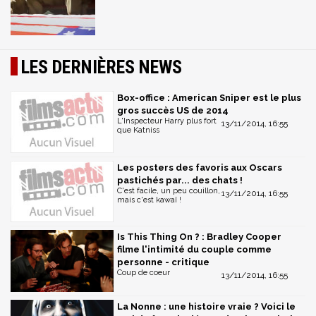
LES DERNIÈRES NEWS
Box-office : American Sniper est le plus
gros succès US de 2014
L'Inspecteur Harry plus fort
13/11/2014, 16:55
que Katniss
Les posters des favoris aux Oscars
pastichés par... des chats !
C'est facile, un peu couillon,
13/11/2014, 16:55
mais c'est kawaï !
Is This Thing On ? : Bradley Cooper
filme l'intimité du couple comme
personne - critique
Coup de coeur
13/11/2014, 16:55
La Nonne : une histoire vraie ? Voici le