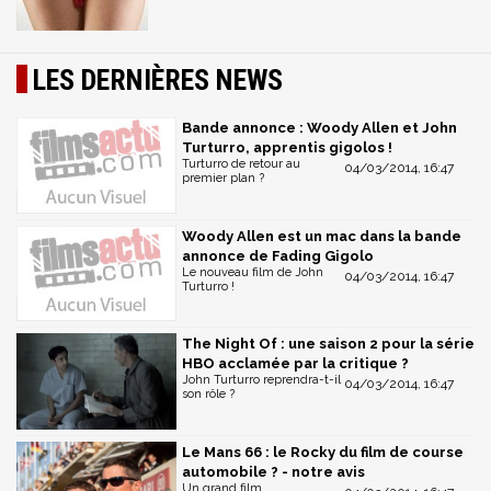
LES DERNIÈRES NEWS
Bande annonce : Woody Allen et John
Turturro, apprentis gigolos !
Turturro de retour au
04/03/2014, 16:47
premier plan ?
Woody Allen est un mac dans la bande
annonce de Fading Gigolo
Le nouveau film de John
04/03/2014, 16:47
Turturro !
The Night Of : une saison 2 pour la série
HBO acclamée par la critique ?
John Turturro reprendra-t-il
04/03/2014, 16:47
son rôle ?
Le Mans 66 : le Rocky du film de course
automobile ? - notre avis
Un grand film