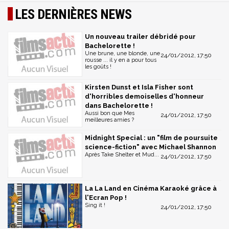
LES DERNIÈRES NEWS
Un nouveau trailer débridé pour
Bachelorette !
Une brune, une blonde, une
24/01/2012, 17:50
rousse ... il y en a pour tous
les goûts !
Kirsten Dunst et Isla Fisher sont
d'horribles demoiselles d'honneur
dans Bachelorette !
Aussi bon que Mes
24/01/2012, 17:50
meilleures amies ?
Midnight Special : un "film de poursuite
science-fiction" avec Michael Shannon
Après Take Shelter et Mud...
24/01/2012, 17:50
La La Land en Cinéma Karaoké grâce à
l'Ecran Pop !
Sing it !
24/01/2012, 17:50